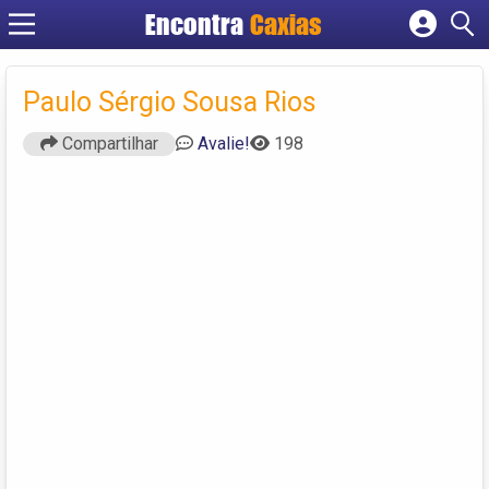
Encontra
Caxias
Cadastrar empresa
Fazer login
Paulo Sérgio Sousa Rios
Criar conta
Compartilhar
Avalie!
198