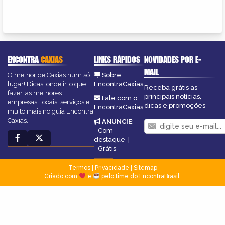
ENCONTRA
CAXIAS
LINKS RÁPIDOS
NOVIDADES POR E-
MAIL
O melhor de Caxias num só
Sobre
lugar! Dicas, onde ir, o que
EncontraCaxias
Receba grátis as
fazer, as melhores
principais notícias,
Fale com o
empresas, locais, serviços e
dicas e promoções
EncontraCaxias
muito mais no guia Encontra
Caxias.
ANUNCIE
:
Com
destaque
|
Grátis
Termos
|
Privacidade
|
Sitemap
Criado com
e
pelo time do EncontraBrasil